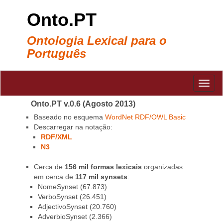
Onto.PT
Ontologia Lexical para o
Português
Onto.PT v.0.6 (Agosto 2013)
Baseado no esquema
WordNet RDF/OWL Basic
Descarregar na notação:
RDF/XML
N3
Cerca de
156 mil formas lexicais
organizadas
em cerca de
117 mil synsets
:
NomeSynset (67.873)
VerboSynset (26.451)
AdjectivoSynset (20.760)
AdverbioSynset (2.366)